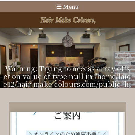
Menu
Warning
: Trying to access array offs
et on value of type null in
/home/laid
e12/hair-make-colours.com/public_ht
ml/cms/wp-content/themes/doc/incl
ude/visual-sub.php
on line
22
WARNING
: TRYING TO ACCESS ARRAY O
FFSET ON VALUE OF TYPE NULL IN
/HO
ME/LAIDE12/HAIR-MAKE-COLOURS.CO