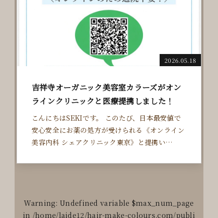
M/PUBLIC_HTML/CMS/WP-CONTENT/T
HEMES/DOC/INCLUDE/VISUAL-SUB.PHP
ON LINE
25
2026.05.18
吉祥寺オーガニック美容室カラーズがオン
ラインクリニックと医療提携しました！
こんにちはSEKIです。 このたび、日本最安値で
安心安全にお薬の処方が受けられる《オンライン
美容内科 シェアクリニック東京》と提携い…
Warning
: Undefined variable $max_num_page
in
/home/laide12/hair-make-colours.com/publi