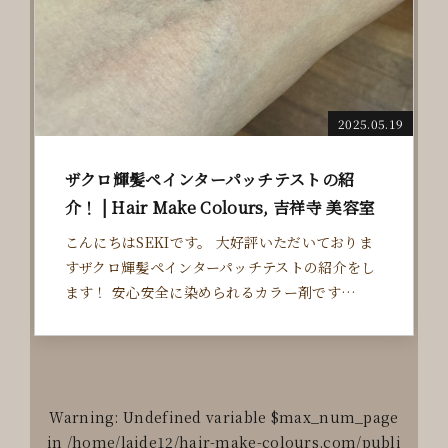
M/PUBLIC_HTML/CMS/WP-CONTENT/T
HEMES/DOC/INCLUDE/VISUAL-SUB.PHP
ON LINE
25
2025.05.19
ザクロ輝髪ペインターパッチテストの紹
介！ | Hair Make Colours, 吉祥寺 美容室
こんにちはSEKIです。 大好評いただいておりま
すザクロ輝髪ペインターパッチテストの紹介をし
ます！ 安心安全に染められるカラー剤です…
Warning
: Undefined variable $max_num_page
in
/home/laide12/hair-make-colours.com/publi