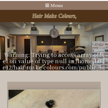
Menu
Warning
: Trying to access array offs
et on value of type null in
/home/laid
e12/hair-make-colours.com/public_ht
ml/cms/wp-content/themes/doc/incl
ude/visual-sub.php
on line
22
WARNING
: TRYING TO ACCESS ARRAY O
FFSET ON VALUE OF TYPE NULL IN
/HO
ME/LAIDE12/HAIR-MAKE-COLOURS.CO