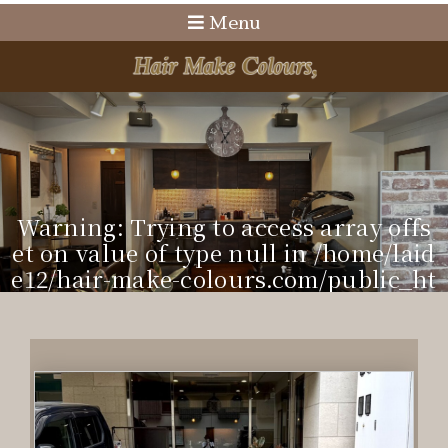
Menu
Warning
: Trying to access array offs
et on value of type null in
/home/laid
e12/hair-make-colours.com/public_ht
ml/cms/wp-content/themes/doc/incl
ude/visual-sub.php
on line
22
WARNING
: TRYING TO ACCESS ARRAY O
FFSET ON VALUE OF TYPE NULL IN
/HO
ME/LAIDE12/HAIR-MAKE-COLOURS.CO