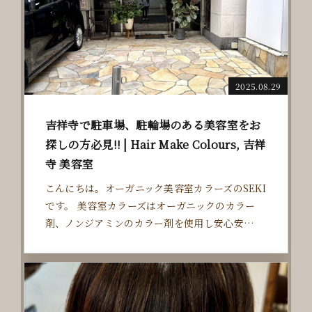
M/PUBLIC_HTML/CMS/WP-CONTENT/T
HEMES/DOC/INCLUDE/VISUAL-SUB.PHP
ON LINE
25
2025.08.29
吉祥寺で駐車場、駐輪場のある美容室をお
探しの方必見‼️ | Hair Make Colours, 吉祥
寺 美容室
こんにちは。オーガニック美容室カラーズのSEKI
です。 美容室カラーズはオーガニックのカラー
剤、ノンジアミンのカラー剤を使用し安心安…