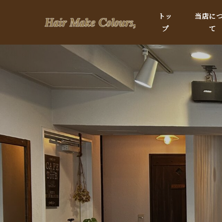
トッ
当店に
プ
て